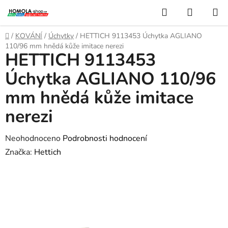
Přejít
Hledat
NÁKUP
na
KOŠÍK
obsah
Domů
/
KOVÁNÍ
/
Úchytky
/
HETTICH 9113453 Úchytka AGLIANO
110/96 mm hnědá kůže imitace nerezi
HETTICH 9113453
Úchytka AGLIANO 110/96
mm hnědá kůže imitace
nerezi
Průměrné
Neohodnoceno
Podrobnosti hodnocení
hodnocení
Značka:
Hettich
produktu
je
0,0
z
5