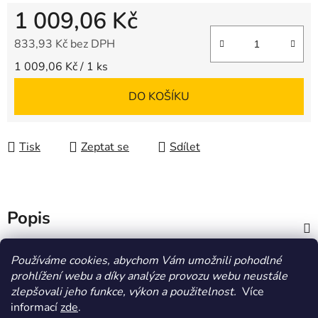
1 009,06 Kč
833,93 Kč bez DPH
Měrná cena:
1 009,06 Kč / 1 ks
DO KOŠÍKU
Tisk
Zeptat se
Sdílet
Popis
Diskuze
Používáme cookies, abychom Vám umožnili pohodlné
prohlížení webu a díky analýze provozu webu neustále
zlepšovali jeho funkce, výkon a použitelnost.
Více
Z
informací
zde
.