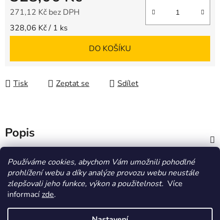
271,12 Kč bez DPH
Měrná cena:
328,06 Kč / 1 ks
DO KOŠÍKU
Tisk
Zeptat se
Sdílet
Popis
Diskuze
Používáme cookies, abychom Vám umožnili pohodlné
prohlížení webu a díky analýze provozu webu neustále
zlepšovali jeho funkce, výkon a použitelnost.
Více
Z
informací
zde
.
á
HOMOLA-shop.cz
ZDE NAJDETE VÝDEJNÍ MÍSTO
p
Nastavení