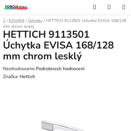
Přejít
Hledat
NÁKUP
na
KOŠÍK
obsah
Domů
/
KOVÁNÍ
/
Úchytky
/
HETTICH 9113501 Úchytka EVISA 168/128
mm chrom lesklý
HETTICH 9113501
Úchytka EVISA 168/128
mm chrom lesklý
Průměrné
Neohodnoceno
Podrobnosti hodnocení
hodnocení
Značka:
Hettich
produktu
je
0,0
z
5
hvězdiček.