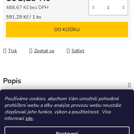
488,67 Kč bez DPH
Měrná cena:
591,29 Kč / 1 ks
DO KOŠÍKU
Tisk
Zeptat se
Sdílet
Popis
Diskuze
Používáme cookies, abychom Vám umožnili pohodlné
prohlížení webu a díky analýze provozu webu neustále
zlepšovali jeho funkce, výkon a použitelnost.
Více
Z
informací
zde
.
á
HOMOLA-shop.cz
ZDE NAJDETE VÝDEJNÍ MÍSTO
p
Nastavení