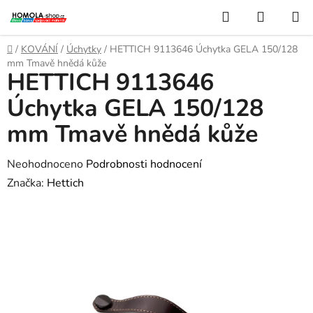
Přejít
Hledat
NÁKUP
na
KOŠÍK
obsah
Domů
/
KOVÁNÍ
/
Úchytky
/
HETTICH 9113646 Úchytka GELA 150/128
mm Tmavě hnědá kůže
HETTICH 9113646
Úchytka GELA 150/128
mm Tmavě hnědá kůže
Průměrné
Neohodnoceno
Podrobnosti hodnocení
hodnocení
Značka:
Hettich
produktu
je
0,0
z
5
hvězdiček.