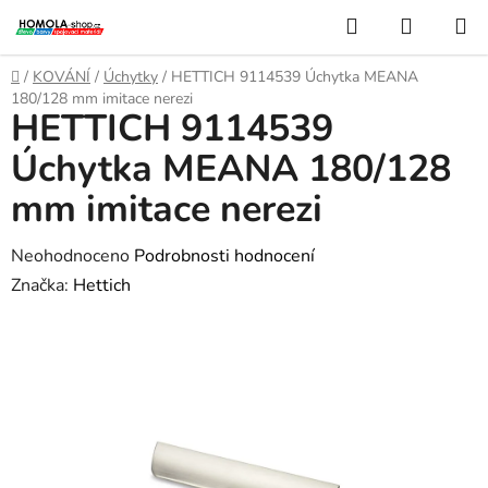
Přejít
Hledat
NÁKUP
na
KOŠÍK
obsah
Domů
/
KOVÁNÍ
/
Úchytky
/
HETTICH 9114539 Úchytka MEANA
180/128 mm imitace nerezi
HETTICH 9114539
Úchytka MEANA 180/128
mm imitace nerezi
Průměrné
Neohodnoceno
Podrobnosti hodnocení
hodnocení
Značka:
Hettich
produktu
je
0,0
z
5
hvězdiček.