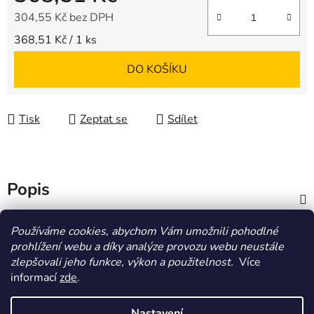
304,55 Kč bez DPH
Měrná cena:
368,51 Kč / 1 ks
DO KOŠÍKU
Tisk
Zeptat se
Sdílet
Popis
Diskuze
Používáme cookies, abychom Vám umožnili pohodlné
prohlížení webu a díky analýze provozu webu neustále
zlepšovali jeho funkce, výkon a použitelnost.
Více
Z
informací
zde
.
á
HOMOLA-shop.cz
ZDE NAJDETE VÝDEJNÍ MÍSTO
p
Nastavení