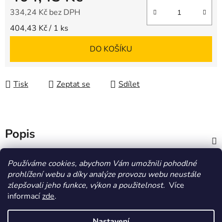
334,24 Kč bez DPH
Měrná cena:
404,43 Kč / 1 ks
DO KOŠÍKU
Tisk
Zeptat se
Sdílet
Popis
Diskuze
Používáme cookies, abychom Vám umožnili pohodlné
prohlížení webu a díky analýze provozu webu neustále
zlepšovali jeho funkce, výkon a použitelnost.
Více
Z
informací
zde
.
á
HOMOLA-shop.cz
ZDE NAJDETE VÝDEJNÍ MÍSTO
p
Nastavení