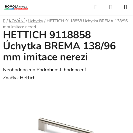
Přejít
Hledat
NÁKUP
na
KOŠÍK
obsah
Domů
/
KOVÁNÍ
/
Úchytky
/
HETTICH 9118858 Úchytka BREMA 138/96
mm imitace nerezi
HETTICH 9118858
Úchytka BREMA 138/96
mm imitace nerezi
Průměrné
Neohodnoceno
Podrobnosti hodnocení
hodnocení
Značka:
Hettich
produktu
je
0,0
z
5
hvězdiček.