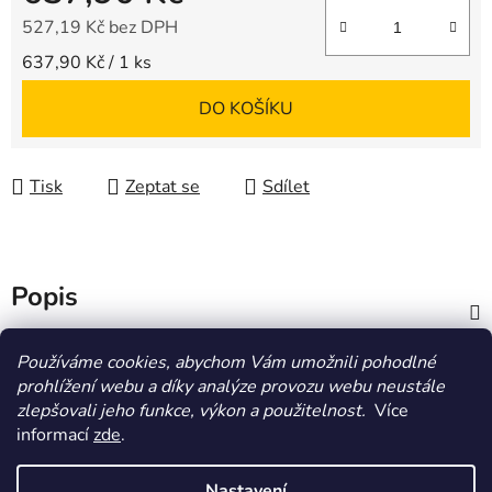
527,19 Kč bez DPH
Měrná cena:
637,90 Kč / 1 ks
DO KOŠÍKU
Tisk
Zeptat se
Sdílet
Popis
Diskuze
Používáme cookies, abychom Vám umožnili pohodlné
prohlížení webu a díky analýze provozu webu neustále
zlepšovali jeho funkce, výkon a použitelnost.
Více
Z
informací
zde
.
á
HOMOLA-shop.cz
ZDE NAJDETE VÝDEJNÍ MÍSTO
p
Nastavení