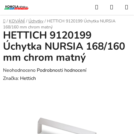
Přejít
Hledat
NÁKUP
na
KOŠÍK
obsah
Domů
/
KOVÁNÍ
/
Úchytky
/
HETTICH 9120199 Úchytka NURSIA
168/160 mm chrom matný
HETTICH 9120199
Úchytka NURSIA 168/160
mm chrom matný
Průměrné
Neohodnoceno
Podrobnosti hodnocení
hodnocení
Značka:
Hettich
produktu
je
0,0
z
5
hvězdiček.