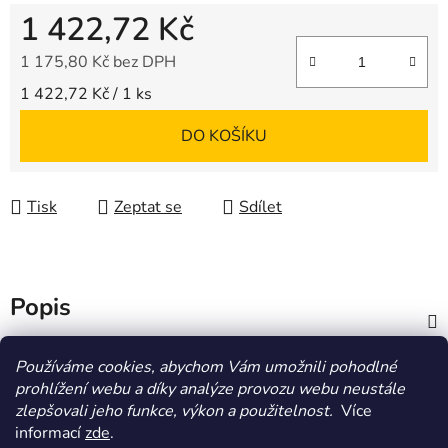
1 422,72 Kč
1 175,80 Kč bez DPH
Měrná cena:
1 422,72 Kč / 1 ks
DO KOŠÍKU
Tisk
Zeptat se
Sdílet
Popis
Diskuze
Používáme cookies, abychom Vám umožnili pohodlné
prohlížení webu a díky analýze provozu webu neustále
zlepšovali jeho funkce, výkon a použitelnost.
Více
Z
informací
zde
.