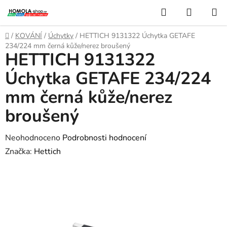
Přejít
Hledat
NÁKUP
na
KOŠÍK
obsah
Domů
/
KOVÁNÍ
/
Úchytky
/
HETTICH 9131322 Úchytka GETAFE
234/224 mm černá kůže/nerez broušený
HETTICH 9131322
Úchytka GETAFE 234/224
mm černá kůže/nerez
broušený
Průměrné
Neohodnoceno
Podrobnosti hodnocení
hodnocení
Značka:
Hettich
produktu
je
0,0
z
5