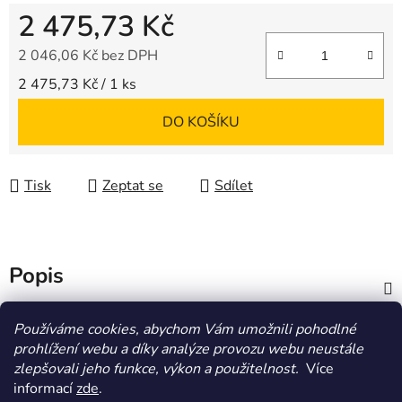
2 475,73 Kč
2 046,06 Kč bez DPH
Měrná cena:
2 475,73 Kč / 1 ks
DO KOŠÍKU
Tisk
Zeptat se
Sdílet
Popis
Diskuze
Používáme cookies, abychom Vám umožnili pohodlné
prohlížení webu a díky analýze provozu webu neustále
zlepšovali jeho funkce, výkon a použitelnost.
Více
Z
informací
zde
.