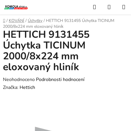
Přejít
Hledat
NÁKUP
na
KOŠÍK
obsah
Domů
/
KOVÁNÍ
/
Úchytky
/
HETTICH 9131455 Úchytka TICINUM
2000/8x224 mm eloxovaný hliník
HETTICH 9131455
Úchytka TICINUM
2000/8x224 mm
eloxovaný hliník
Průměrné
Neohodnoceno
Podrobnosti hodnocení
hodnocení
Značka:
Hettich
produktu
je
0,0
z
5