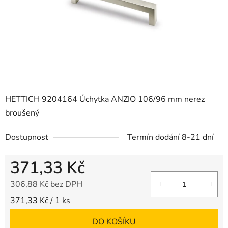
HETTICH 9204164 Úchytka ANZIO 106/96 mm nerez
broušený
Dostupnost
Termín dodání 8-21 dní
371,33 Kč
306,88 Kč bez DPH
Měrná cena:
371,33 Kč / 1 ks
DO KOŠÍKU