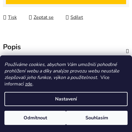
Tisk
Zeptat se
Sdílet
Popis
Diskuze
Používáme cookies, abychom Vám umožnili pohodlné
prohlížení webu a díky analýze provozu webu neustále
zlepšovali jeho funkce, výkon a použitelnost.
Více
Z
informací
zde
.
á
HOMOLA-shop.cz
ZDE NAJDETE VÝDEJNÍ MÍSTO
p
Nastavení
a
t
Vytvořil Shoptet
Odmítnout
Souhlasím
í
Copyright 2026
Homola-shop
. Všechna práva
vyhrazena.
Upravit nastavení cookies