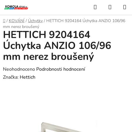
Přejít
Hledat
NÁKUP
na
KOŠÍK
obsah
Domů
/
KOVÁNÍ
/
Úchytky
/
HETTICH 9204164 Úchytka ANZIO 106/96
mm nerez broušený
HETTICH 9204164
Úchytka ANZIO 106/96
mm nerez broušený
Průměrné
Neohodnoceno
Podrobnosti hodnocení
hodnocení
Značka:
Hettich
produktu
je
0,0
z
5
hvězdiček.