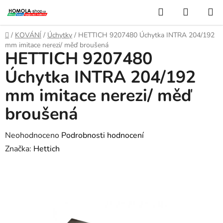
Přejít
Hledat
NÁKUP
na
KOŠÍK
obsah
Domů
/
KOVÁNÍ
/
Úchytky
/
HETTICH 9207480 Úchytka INTRA 204/192
mm imitace nerezi/ měď broušená
HETTICH 9207480
Úchytka INTRA 204/192
mm imitace nerezi/ měď
broušená
Průměrné
Neohodnoceno
Podrobnosti hodnocení
hodnocení
Značka:
Hettich
produktu
je
0,0
z
5