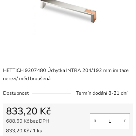
hvězdiček.
HETTICH 9207480 Úchytka INTRA 204/192 mm imitace
nerezi/ měď broušená
Dostupnost
Termín dodání 8-21 dní
833,20 Kč
688,60 Kč bez DPH
Měrná cena:
833,20 Kč / 1 ks