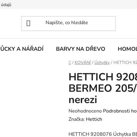
 údajů
ŮCKY A NÁŘADÍ
BARVY NA DŘEVO
HOMOL
Domů
/
KOVÁNÍ
/
Úchytky
/
HETTICH 92
HETTICH 920
BERMEO 205/
nerezi
Průměrné
Neohodnoceno
Podrobnosti ho
hodnocení
Značka:
Hettich
produktu
HETTICH 9208076 Úchytka BE
je