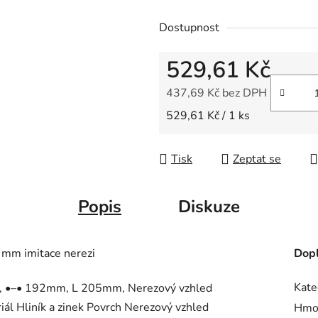
0,0
Dostupnost
z
5
529,61 Kč
hvězdiček.
437,69 Kč bez DPH
Měrná cena:
529,61 Kč / 1 ks
Tisk
Zeptat se
Popis
Diskuze
m imitace nerezi
Dopl
Kate
eo, •–• 192mm, L 205mm, Nerezový vzhled
iál Hliník a zinek Povrch Nerezový vzhled
Hmo