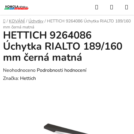
Přejít
Hledat
NÁKUP
na
KOŠÍK
obsah
Domů
/
KOVÁNÍ
/
Úchytky
/
HETTICH 9264086 Úchytka RIALTO 189/160
mm černá matná
HETTICH 9264086
Úchytka RIALTO 189/160
mm černá matná
Průměrné
Neohodnoceno
Podrobnosti hodnocení
hodnocení
Značka:
Hettich
produktu
je
0,0
z
5
hvězdiček.