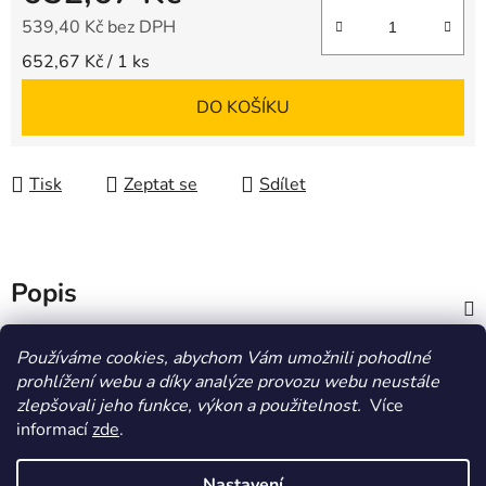
539,40 Kč bez DPH
Měrná cena:
652,67 Kč / 1 ks
DO KOŠÍKU
Tisk
Zeptat se
Sdílet
Popis
Diskuze
Používáme cookies, abychom Vám umožnili pohodlné
prohlížení webu a díky analýze provozu webu neustále
zlepšovali jeho funkce, výkon a použitelnost.
Více
Z
informací
zde
.
á
HOMOLA-shop.cz
ZDE NAJDETE VÝDEJNÍ MÍSTO
p
Nastavení