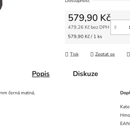
Dostupnost
z
5
579,90 Kč
hvězdiček.
479,26 Kč bez DPH
Měrná cena:
579,90 Kč / 1 ks
Tisk
Zeptat se
Popis
Diskuze
mm černá matná,
Dopl
Kate
Hmo
EAN