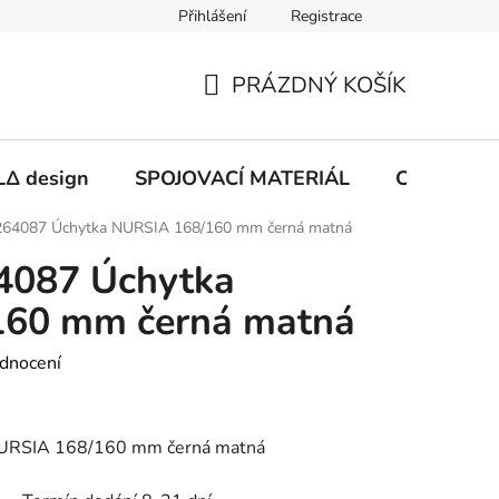
Přihlášení
Registrace
PRÁZDNÝ KOŠÍK
NÁKUPNÍ
KOŠÍK
Δ design
SPOJOVACÍ MATERIÁL
CHEMIE
64087 Úchytka NURSIA 168/160 mm černá matná
4087 Úchytka
160 mm černá matná
dnocení
URSIA 168/160 mm černá matná