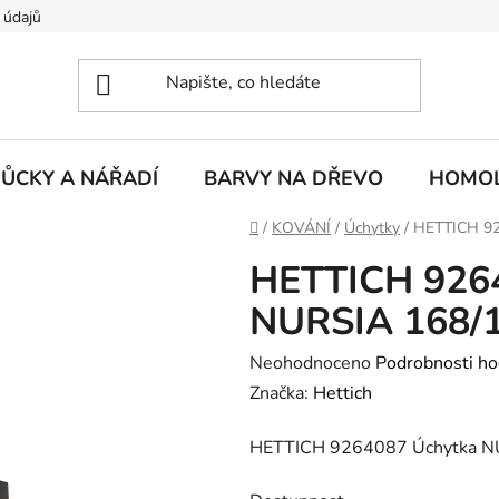
 údajů
ŮCKY A NÁŘADÍ
BARVY NA DŘEVO
HOMOL
Domů
/
KOVÁNÍ
/
Úchytky
/
HETTICH 92
HETTICH 926
NURSIA 168/
Průměrné
Neohodnoceno
Podrobnosti ho
hodnocení
Značka:
Hettich
produktu
HETTICH 9264087 Úchytka N
je
0,0