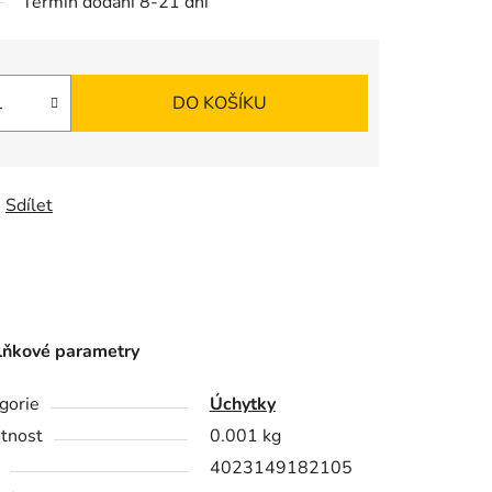
Termín dodání 8-21 dní
DO KOŠÍKU
Sdílet
ňkové parametry
gorie
Úchytky
tnost
0.001 kg
4023149182105