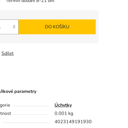
Termín dodání 8-21 dní
DO KOŠÍKU
Sdílet
ňkové parametry
gorie
Úchytky
tnost
0.001 kg
4023149191930