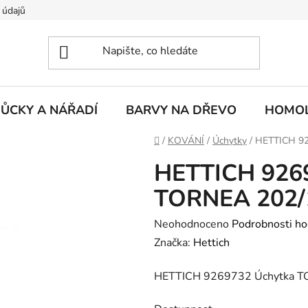
 údajů
ŮCKY A NÁŘADÍ
BARVY NA DŘEVO
HOMOL
Domů
/
KOVÁNÍ
/
Úchytky
/
HETTICH 92
HETTICH 926
TORNEA 202/1
Průměrné
Neohodnoceno
Podrobnosti ho
hodnocení
Značka:
Hettich
produktu
HETTICH 9269732 Úchytka T
je
0,0