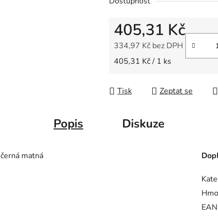
Dostupnost
z
5
405,31 Kč
hvězdiček.
334,97 Kč bez DPH
Měrná cena:
405,31 Kč / 1 ks
Tisk
Zeptat se
Popis
Diskuze
černá matná
Dopl
Kate
Hmo
EAN