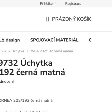
Přihlášení
Registrace
PRÁZDNÝ KOŠÍK
NÁKUPNÍ
KOŠÍK
Δ design
SPOJOVACÍ MATERIÁL
CHEMIE
69732 Úchytka TORNEA 202/192 černá matná
9732 Úchytka
92 černá matná
dnocení
ORNEA 202/192 černá matná