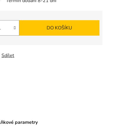
Termín dodání 8-21 dní
DO KOŠÍKU
Sdílet
ňkové parametry