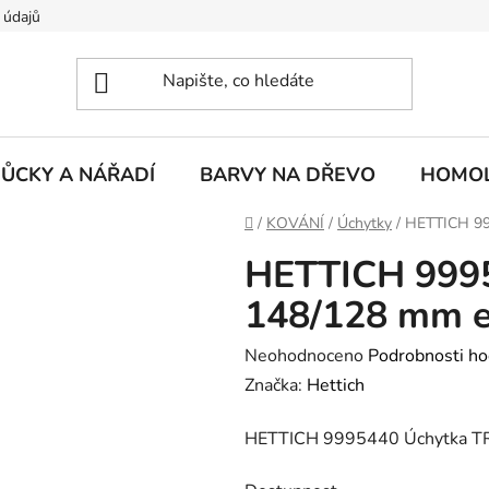
 údajů
ŮCKY A NÁŘADÍ
BARVY NA DŘEVO
HOMOL
Domů
/
KOVÁNÍ
/
Úchytky
/
HETTICH 99
HETTICH 999
148/128 mm e
Průměrné
Neohodnoceno
Podrobnosti ho
hodnocení
Značka:
Hettich
produktu
HETTICH 9995440 Úchytka TR
je
0,0