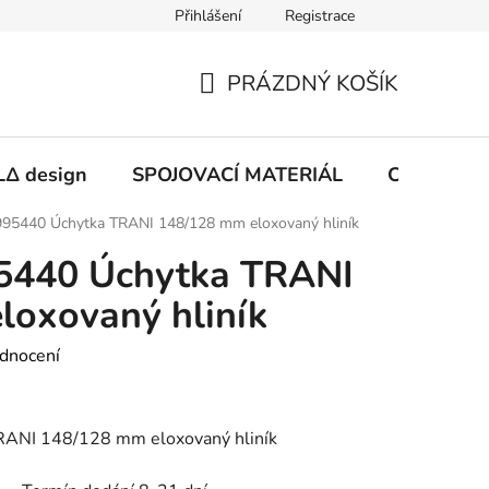
Přihlášení
Registrace
PRÁZDNÝ KOŠÍK
NÁKUPNÍ
KOŠÍK
Δ design
SPOJOVACÍ MATERIÁL
CHEMIE
95440 Úchytka TRANI 148/128 mm eloxovaný hliník
5440 Úchytka TRANI
loxovaný hliník
dnocení
ANI 148/128 mm eloxovaný hliník