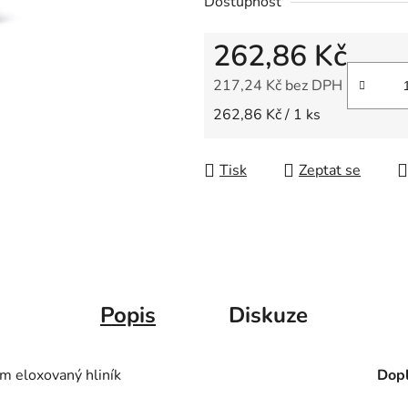
Dostupnost
z
5
262,86 Kč
hvězdiček.
217,24 Kč bez DPH
Měrná cena:
262,86 Kč / 1 ks
Tisk
Zeptat se
Popis
Diskuze
eloxovaný hliník
Dopl