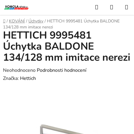
Přejít
Hledat
NÁKUP
na
KOŠÍK
obsah
Domů
/
KOVÁNÍ
/
Úchytky
/
HETTICH 9995481 Úchytka BALDONE
134/128 mm imitace nerezi
HETTICH 9995481
Úchytka BALDONE
134/128 mm imitace nerezi
Průměrné
Neohodnoceno
Podrobnosti hodnocení
hodnocení
Značka:
Hettich
produktu
je
0,0
z
5
hvězdiček.