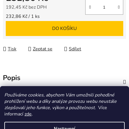
192,45 Kč bez DPH
Měrná cena:
232,86 Kč / 1 ks
DO KOŠÍKU
Tisk
Zeptat se
Sdílet
Popis
Diskuze
Používáme cookies, abychom Vám umožnili pohodlné
prohlížení webu a díky analýze provozu webu neustále
zlepšovali jeho funkce, výkon a použitelnost.
Více
Z
informací
zde
.
á
HOMOLA-shop.cz
ZDE NAJDETE VÝDEJNÍ MÍSTO
p
Nastavení