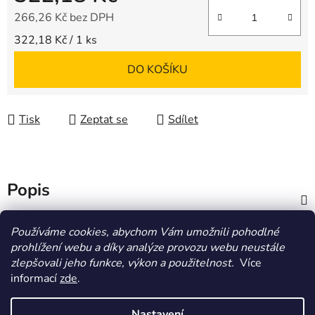
266,26 Kč bez DPH
Měrná cena:
322,18 Kč / 1 ks
DO KOŠÍKU
Tisk
Zeptat se
Sdílet
Popis
Diskuze
Používáme cookies, abychom Vám umožnili pohodlné
prohlížení webu a díky analýze provozu webu neustále
zlepšovali jeho funkce, výkon a použitelnost.
Více
Z
informací
zde
.
á
HOMOLA-shop.cz
ZDE NAJDETE VÝDEJNÍ MÍSTO
p
Nastavení