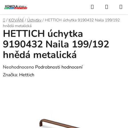
Přejít
Hledat
NÁKUP
na
KOŠÍK
obsah
Domů
/
KOVÁNÍ
/
Úchytky
/
HETTICH úchytka 9190432 Naila 199/192
hnědá metalická
HETTICH úchytka
9190432 Naila 199/192
hnědá metalická
Průměrné
Neohodnoceno
Podrobnosti hodnocení
hodnocení
Značka:
Hettich
produktu
je
0,0
z
5
hvězdiček.