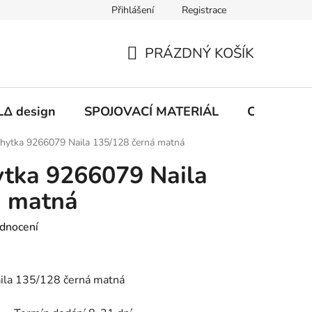
Přihlášení
Registrace
PRÁZDNÝ KOŠÍK
NÁKUPNÍ
KOŠÍK
Δ design
SPOJOVACÍ MATERIÁL
CHEMIE
ytka 9266079 Naila 135/128 černá matná
tka 9266079 Naila
á matná
dnocení
la 135/128 černá matná