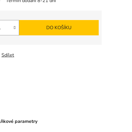
Termín dodání 8-21 dní
DO KOŠÍKU
Sdílet
ňkové parametry