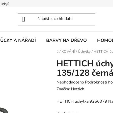
 údajů
ŮCKY A NÁŘADÍ
BARVY NA DŘEVO
HOMOL
Domů
/
KOVÁNÍ
/
Úchytky
/
HETTICH úch
HETTICH úchy
135/128 čern
Průměrné
Neohodnoceno
Podrobnosti ho
hodnocení
Značka:
Hettich
produktu
HETTICH úchytka 9266079 Nai
je
0,0