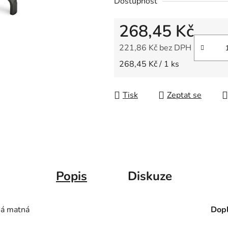
Dostupnost
z
5
268,45 Kč
hvězdiček.
221,86 Kč bez DPH
Měrná cena:
268,45 Kč / 1 ks
Tisk
Zeptat se
Popis
Diskuze
ná matná
Dopl