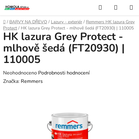
Přejít
Hledat
NÁKUP
na
KOŠÍK
obsah
Domů
/
BARVY NA DŘEVO
/
Lazury - exteriér
/
Remmers HK lazura Grey
Protect
/
HK lazura Grey Protect - mlhově šedá (FT20930) | 110005
HK lazura Grey Protect -
mlhově šedá (FT20930) |
110005
Průměrné
Neohodnoceno
Podrobnosti hodnocení
hodnocení
Značka:
Remmers
produktu
je
0,0
z
5
hvězdiček.