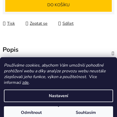
Měrná cena:
DO KOŠÍKU
Tisk
Zeptat se
Sdílet
Popis
Diskuze
Používáme cookies, abychom Vám umožnili pohodlné
prohlížení webu a díky analýze provozu webu neustále
zlepšovali jeho funkce, výkon a použitelnost.
Více
Z
informací
zde
.
á
HOMOLA-shop.cz
ZDE NAJDETE VÝDEJNÍ MÍSTO
p
Nastavení
a
t
Vytvořil Shoptet
Odmítnout
Souhlasím
í
Copyright 2026
Homola-shop
. Všechna práva