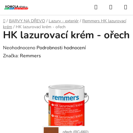
Přejít
Hledat
NÁKUP
na
KOŠÍK
obsah
Domů
/
BARVY NA DŘEVO
/
Lazury - exteriér
/
Remmers HK lazurovací
krém
/
HK lazurovací krém - ořech
HK lazurovací krém - ořech
Průměrné
Neohodnoceno
Podrobnosti hodnocení
hodnocení
Značka:
Remmers
produktu
je
0,0
z
5
hvězdiček.