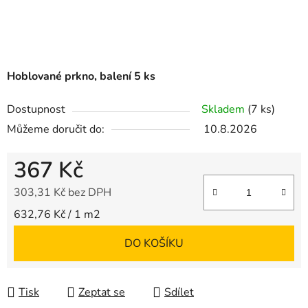
Hoblované prkno, balení 5 ks
Dostupnost
Skladem
(7 ks)
Můžeme doručit do:
10.8.2026
367 Kč
303,31 Kč bez DPH
Měrná cena:
632,76 Kč / 1 m2
DO KOŠÍKU
Tisk
Zeptat se
Sdílet