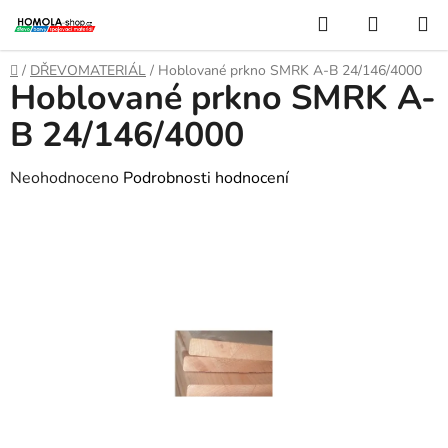
Přejít
Hledat
NÁKUP
na
KOŠÍK
obsah
Domů
/
DŘEVOMATERIÁL
/
Hoblované prkno SMRK A-B 24/146/4000
Hoblované prkno SMRK A-
B 24/146/4000
Průměrné
Neohodnoceno
Podrobnosti hodnocení
hodnocení
produktu
je
0,0
z
5
hvězdiček.