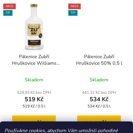
AKCE
AKCE
TIP
TIP
Pálenice Zubří
Pálenice Zubří
Hruškovice Williams
Hruškovice 50% 0,5 l
42% 0,5l
Skladem
Skladem
428,93 Kč bez DPH
441,32 Kč bez DPH
519 Kč
534 Kč
Měrná
Měrná
519 Kč / 0.5 l
534 Kč / 0.5 l
cena:
cena:
DO KOŠÍKU
DO KOŠÍKU
Používáme cookies, abychom Vám umožnili pohodlné