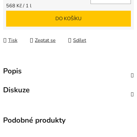
Měrná cena:
568 Kč / 1 l
DO KOŠÍKU
Tisk
Zeptat se
Sdílet
Popis
Diskuze
Podobné produkty