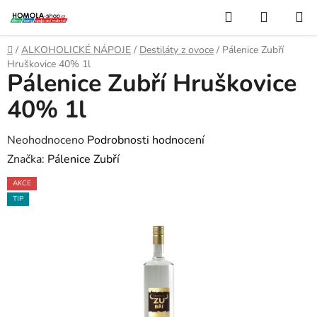
Přejít
Hledat
NÁKUP
na
KOŠÍK
obsah
Domů
/
ALKOHOLICKÉ NÁPOJE
/
Destiláty z ovoce
/
Pálenice Zubří
Hruškovice 40% 1l
Pálenice Zubří Hruškovice
40% 1l
Průměrné
Neohodnoceno
Podrobnosti hodnocení
hodnocení
Značka:
Pálenice Zubří
produktu
AKCE
je
TIP
0,0
z
5
hvězdiček.