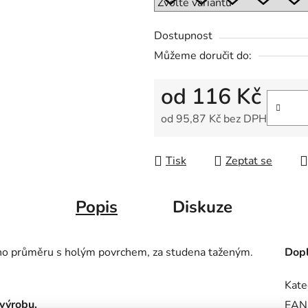
5
hvězdiček.
Dostupnost
Můžeme doručit do:
od
116 Kč
od
95,87 Kč
bez DPH
Měrná cena:
Tisk
Zeptat se
Popis
Diskuze
ého průměru s holým povrchem, za studena taženým.
Dopl
Kate
ovýrobu.
EAN