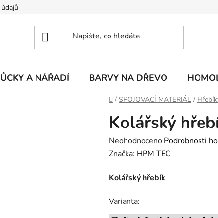
 údajů
ŮCKY A NÁŘADÍ
BARVY NA DŘEVO
HOMOL
Domů
/
SPOJOVACÍ MATERIÁL
/
Hřebík
Kolářský hřebí
Průměrné
Neohodnoceno
Podrobnosti ho
hodnocení
Značka:
HPM TEC
produktu
Kolářský hřebík
je
0,0
Varianta:
z