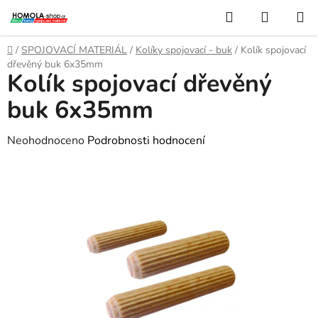
Přejít
Hledat
NÁKUP
na
KOŠÍK
obsah
Domů
/
SPOJOVACÍ MATERIÁL
/
Kolíky spojovací - buk
/
Kolík spojovací
dřevěný buk 6x35mm
Kolík spojovací dřevěný
buk 6x35mm
Průměrné
Neohodnoceno
Podrobnosti hodnocení
hodnocení
produktu
je
0,0
z
5
hvězdiček.