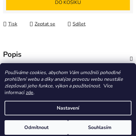
DO KOŠÍKU
Tisk
Zeptat se
Sdílet
Popis
Diskuze
Používáme cookies, abychom Vám umožnili pohodlné
prohlížení webu a díky analýze provozu webu neustále
zlepšovali jeho funkce, výkon a použitelnost.
Více
Z
informací
zde
.
á
HOMOLA-shop.cz
ZDE NAJDETE VÝDEJNÍ MÍSTO
p
Nastavení
a
t
Vytvořil Shoptet
Odmítnout
Souhlasím
í
Copyright 2026
Homola-shop
. Všechna práva
vyhrazena.
Upravit nastavení cookies