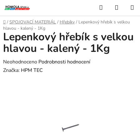
Přejít
Hledat
NÁKUP
na
KOŠÍK
obsah
Domů
/
SPOJOVACÍ MATERIÁL
/
Hřebíky
/
Lepenkový hřebík s velkou
hlavou - kalený - 1Kg
Lepenkový hřebík s velkou
hlavou - kalený - 1Kg
Průměrné
Neohodnoceno
Podrobnosti hodnocení
hodnocení
Značka:
HPM TEC
produktu
je
0,0
z
5
hvězdiček.