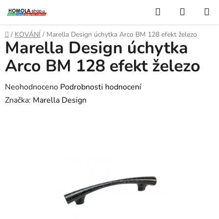
Přejít
Hledat
NÁKUP
na
KOŠÍK
obsah
Domů
/
KOVÁNÍ
/
Marella Design úchytka Arco BM 128 efekt železo
Marella Design úchytka
Arco BM 128 efekt železo
Průměrné
Neohodnoceno
Podrobnosti hodnocení
hodnocení
Značka:
Marella Design
produktu
je
0,0
z
5
hvězdiček.