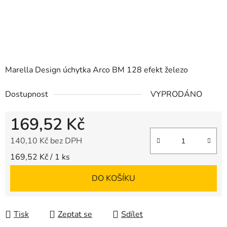
Marella Design úchytka Arco BM 128 efekt železo
Dostupnost
VYPRODÁNO
169,52 Kč
140,10 Kč bez DPH
Měrná cena:
169,52 Kč / 1 ks
DO KOŠÍKU
Tisk
Zeptat se
Sdílet