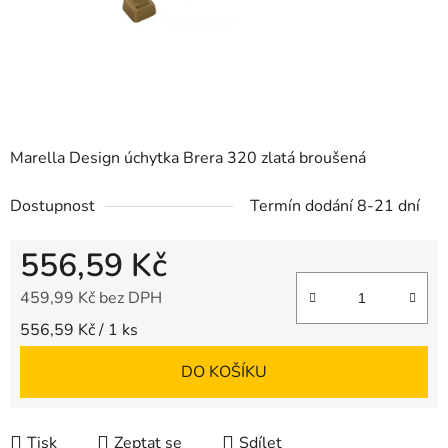
Marella Design úchytka Brera 320 zlatá broušená
Dostupnost
Termín dodání 8-21 dní
556,59 Kč
459,99 Kč bez DPH
Měrná cena:
556,59 Kč / 1 ks
DO KOŠÍKU
Tisk
Zeptat se
Sdílet