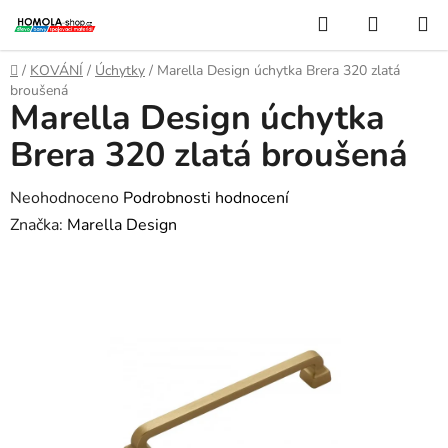
Přejít
Hledat
NÁKUP
na
KOŠÍK
obsah
Domů
/
KOVÁNÍ
/
Úchytky
/
Marella Design úchytka Brera 320 zlatá
broušená
Marella Design úchytka
Brera 320 zlatá broušená
Průměrné
Neohodnoceno
Podrobnosti hodnocení
hodnocení
Značka:
Marella Design
produktu
je
0,0
z
5
hvězdiček.