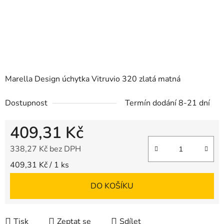
Marella Design úchytka Vitruvio 320 zlatá matná
Dostupnost
Termín dodání 8-21 dní
409,31 Kč
338,27 Kč bez DPH
Měrná cena:
409,31 Kč / 1 ks
DO KOŠÍKU
Tisk
Zeptat se
Sdílet