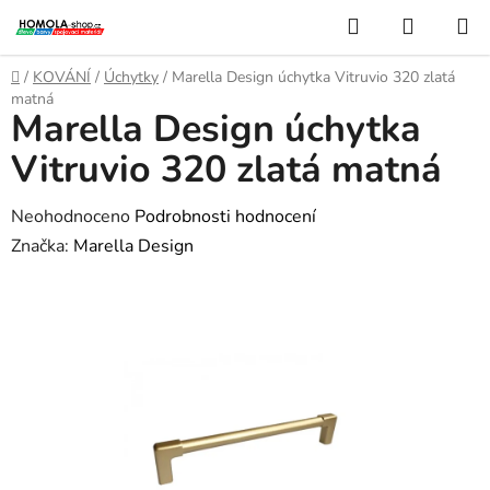
Přejít
Hledat
NÁKUP
na
KOŠÍK
obsah
Domů
/
KOVÁNÍ
/
Úchytky
/
Marella Design úchytka Vitruvio 320 zlatá
matná
Marella Design úchytka
Vitruvio 320 zlatá matná
Průměrné
Neohodnoceno
Podrobnosti hodnocení
hodnocení
Značka:
Marella Design
produktu
je
0,0
z
5
hvězdiček.