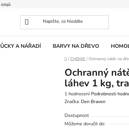
 údajů
ŮCKY A NÁŘADÍ
BARVY NA DŘEVO
HOMOL
Domů
/
CHEMIE
/
Ochranný nátěr na dře
Ochranný nátě
láhev 1 kg, tr
Průměrné
1 hodnocení
Podrobnosti hodn
hodnocení
Značka:
Den Braven
produktu
Dostupnost
je
Můžeme doručit do:
3,0