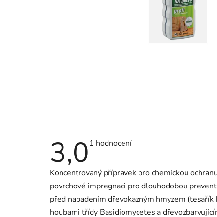
3,0
Průměrné
1 hodnocení
hodnocení
produktu
je
Koncentrovaný přípravek pro chemickou ochranu 
3,0
z
povrchové impregnaci pro dlouhodobou preventi
5
hvězdiček.
před napadením dřevokazným hmyzem (tesařík k
houbami třídy Basidiomycetes a dřevozbarvujícím