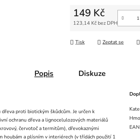
z
149 Kč
5
hvězdiček.
123,14 Kč bez DPH
Měrná cena:
Tisk
Zeptat se
Popis
Diskuze
Dopl
Kate
dřeva proti biotickým škůdcům. Je určen k
Hmo
vní ochranu dřeva a lignocelulozových materiálů
EAN
rovový, červotoč a termitům), dřevokaznými
 houbám a plísním v interiérech (v třídách použití 1