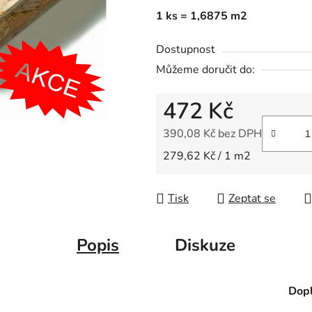
0,0
1 ks = 1,6875 m2
z
5
Dostupnost
hvězdiček.
Můžeme doručit do:
472 Kč
390,08 Kč bez DPH
Měrná cena:
279,62 Kč / 1 m2
Tisk
Zeptat se
Popis
Diskuze
Dopl