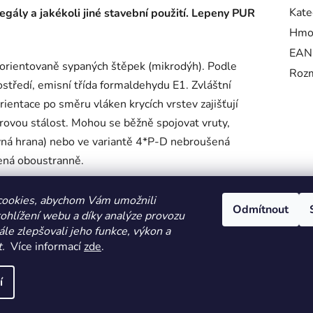
Kate
regály a jakékoli jiné stavební použití. Lepeny PUR
Hmo
EAN
 orientovaně sypaných štěpek (mikrodýh). Podle
Roz
tředí, emisní třída formaldehydu E1. Zvláštní
ientace po směru vláken krycích vrstev zajišťují
rovou stálost. Mohou se běžně spojovat vruty,
vná hrana) nebo ve variantě 4*P-D nebroušená
ená oboustranně.
cookies, abychom Vám umožnili
Odmítnout
ohlížení webu a díky analýze provozu
le zlepšovali jeho funkce, výkon a
.
Více informací
zde
.
HOMOLA-shop.cz
ZDE NAJDETE VÝDEJNÍ MÍSTO
í
vyhrazena.
Upravit nastavení cookies