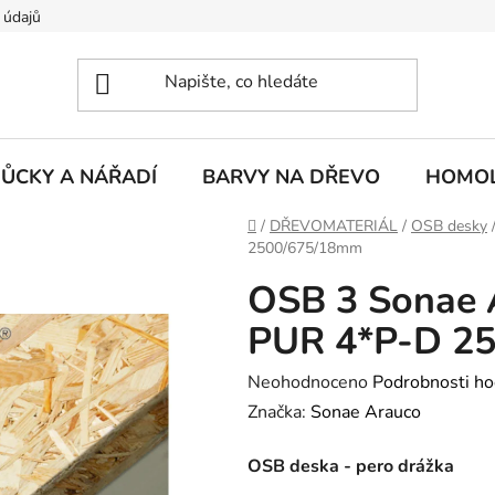
 údajů
ŮCKY A NÁŘADÍ
BARVY NA DŘEVO
HOMOL
Domů
/
DŘEVOMATERIÁL
/
OSB desky
2500/675/18mm
OSB 3 Sonae 
PUR 4*P-D 2
Průměrné
Neohodnoceno
Podrobnosti ho
hodnocení
Značka:
Sonae Arauco
produktu
OSB deska - pero drážka
je