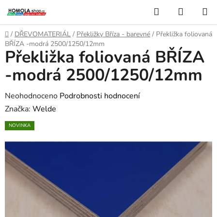
Přejít
Hledat
NÁKUP
na
KOŠÍK
obsah
Domů
/
DŘEVOMATERIÁL
/
Překližky Bříza - barevné
/
Překližka foliovaná
BŘÍZA -modrá 2500/1250/12mm
Překližka foliovaná BŘÍZA
-modrá 2500/1250/12mm
Průměrné
Neohodnoceno
Podrobnosti hodnocení
hodnocení
Značka:
Welde
produktu
NOVINKA
je
0,0
z
5
hvězdiček.