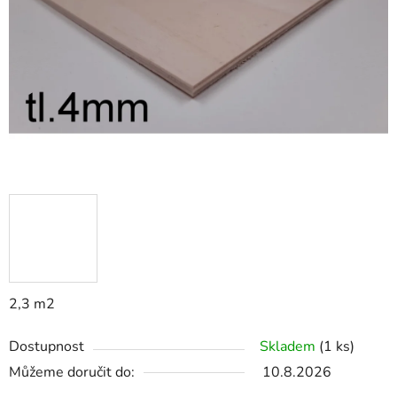
hvězdiček.
2,3 m2
Dostupnost
Skladem
(1 ks)
Můžeme doručit do:
10.8.2026