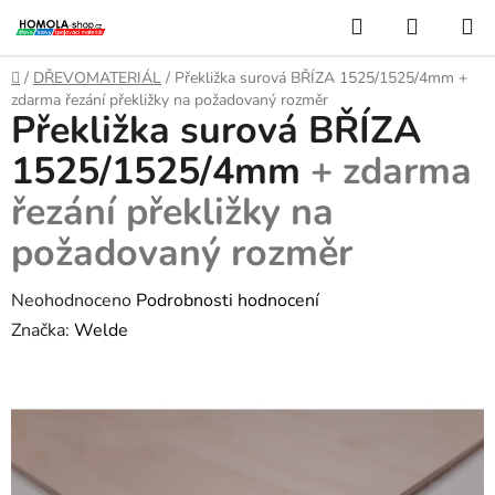
Přejít
Hledat
NÁKUP
na
KOŠÍK
obsah
Domů
/
DŘEVOMATERIÁL
/
Překližka surová BŘÍZA 1525/1525/4mm
+
zdarma řezání překližky na požadovaný rozměr
Překližka surová BŘÍZA
1525/1525/4mm
+ zdarma
řezání překližky na
požadovaný rozměr
Průměrné
Neohodnoceno
Podrobnosti hodnocení
hodnocení
Značka:
Welde
produktu
je
0,0
z
5