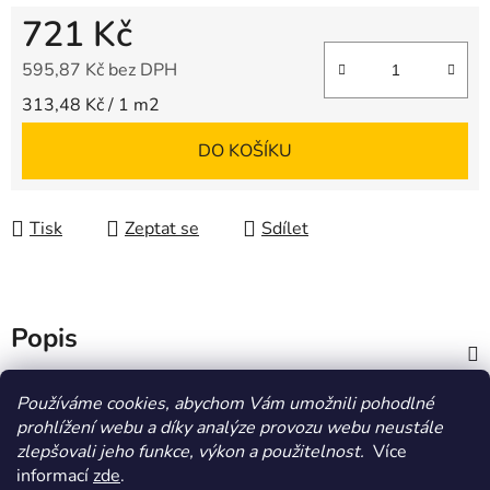
721 Kč
595,87 Kč bez DPH
Měrná cena:
313,48 Kč / 1 m2
DO KOŠÍKU
Tisk
Zeptat se
Sdílet
Popis
Diskuze
Používáme cookies, abychom Vám umožnili pohodlné
prohlížení webu a díky analýze provozu webu neustále
zlepšovali jeho funkce, výkon a použitelnost.
Více
Z
informací
zde
.