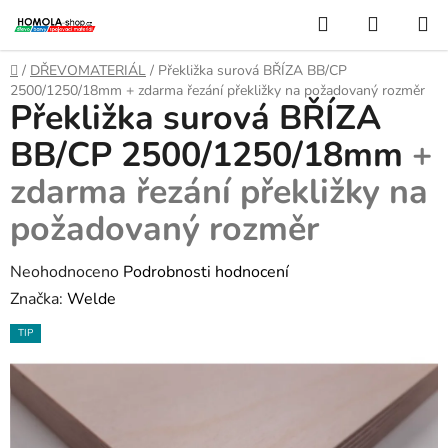
Přejít
Hledat
NÁKUP
na
KOŠÍK
obsah
Domů
/
DŘEVOMATERIÁL
/
Překližka surová BŘÍZA BB/CP
2500/1250/18mm
+ zdarma řezání překližky na požadovaný rozměr
Překližka surová BŘÍZA
BB/CP 2500/1250/18mm
+
zdarma řezání překližky na
požadovaný rozměr
Průměrné
Neohodnoceno
Podrobnosti hodnocení
hodnocení
Značka:
Welde
produktu
TIP
je
0,0
z
5