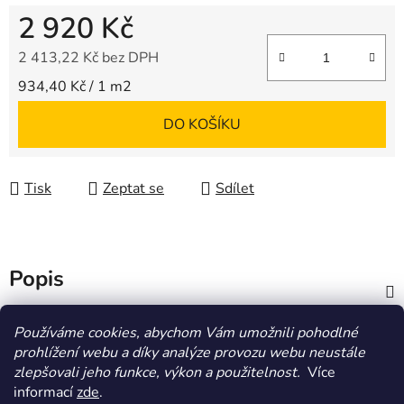
2 920 Kč
2 413,22 Kč bez DPH
Měrná cena:
934,40 Kč / 1 m2
DO KOŠÍKU
Tisk
Zeptat se
Sdílet
Popis
Diskuze
Používáme cookies, abychom Vám umožnili pohodlné
prohlížení webu a díky analýze provozu webu neustále
zlepšovali jeho funkce, výkon a použitelnost.
Více
Z
informací
zde
.