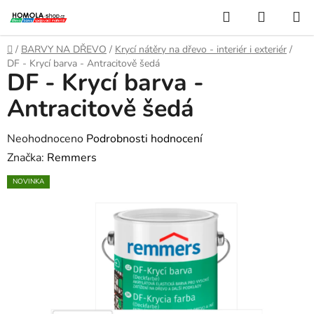
Přejít
Hledat
NÁKUP
na
KOŠÍK
obsah
Domů
/
BARVY NA DŘEVO
/
Krycí nátěry na dřevo - interiér i exteriér
/
DF - Krycí barva - Antracitově šedá
DF - Krycí barva -
Antracitově šedá
Průměrné
Neohodnoceno
Podrobnosti hodnocení
hodnocení
Značka:
Remmers
produktu
NOVINKA
je
0,0
z
5
hvězdiček.