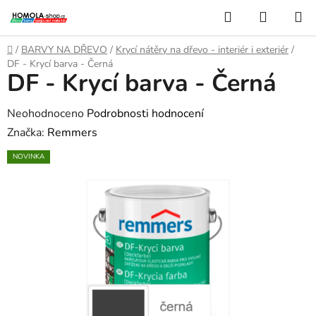
Přejít
Hledat
NÁKUP
na
KOŠÍK
obsah
Domů
/
BARVY NA DŘEVO
/
Krycí nátěry na dřevo - interiér i exteriér
/
DF - Krycí barva - Černá
DF - Krycí barva - Černá
Průměrné
Neohodnoceno
Podrobnosti hodnocení
hodnocení
Značka:
Remmers
produktu
NOVINKA
je
0,0
z
5
hvězdiček.