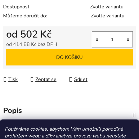
Dostupnost
Zvolte variantu
Můžeme doručit do:
Zvolte variantu
od
502 Kč
od
414,88 Kč
bez DPH
Měrná cena:
DO KOŠÍKU
Tisk
Zeptat se
Sdílet
Popis
Diskuze
Používáme cookies, abychom Vám umožnili pohodlné
prohlížení webu a díky analýze provozu webu neustále