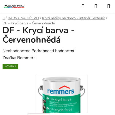
Přejít
Hledat
NÁKUP
na
KOŠÍK
obsah
Domů
/
BARVY NA DŘEVO
/
Krycí nátěry na dřevo - interiér i exteriér
/
DF - Krycí barva - Červenohnědá
DF - Krycí barva -
Červenohnědá
Průměrné
Neohodnoceno
Podrobnosti hodnocení
hodnocení
Značka:
Remmers
produktu
NOVINKA
je
0,0
z
5
hvězdiček.