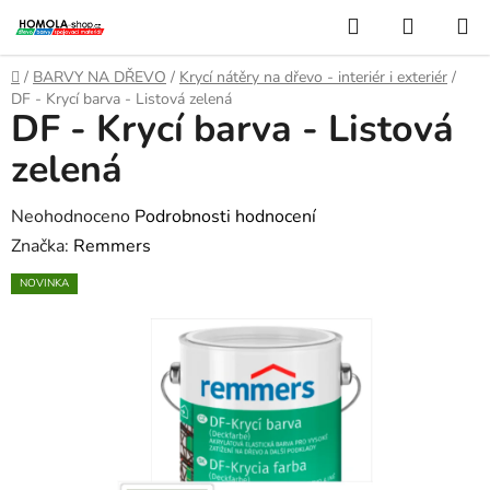
Přejít
Hledat
NÁKUP
na
KOŠÍK
obsah
Domů
/
BARVY NA DŘEVO
/
Krycí nátěry na dřevo - interiér i exteriér
/
DF - Krycí barva - Listová zelená
DF - Krycí barva - Listová
zelená
Průměrné
Neohodnoceno
Podrobnosti hodnocení
hodnocení
Značka:
Remmers
produktu
NOVINKA
je
0,0
z
5
hvězdiček.