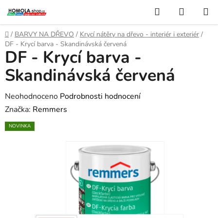
Přejít
Hledat
NÁKUP
na
KOŠÍK
obsah
Domů
/
BARVY NA DŘEVO
/
Krycí nátěry na dřevo - interiér i exteriér
/
DF - Krycí barva - Skandinávská červená
DF - Krycí barva -
Skandinávská červená
Průměrné
Neohodnoceno
Podrobnosti hodnocení
hodnocení
Značka:
Remmers
produktu
NOVINKA
je
0,0
z
5
hvězdiček.