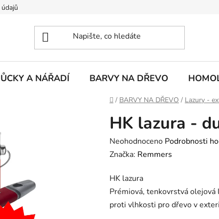
 údajů
ŮCKY A NÁŘADÍ
BARVY NA DŘEVO
HOMOL
Domů
/
BARVY NA DŘEVO
/
Lazury - ex
HK lazura - du
Průměrné
Neohodnoceno
Podrobnosti ho
hodnocení
Značka:
Remmers
produktu
HK lazura
je
Prémiová, tenkovrstvá olejová 
0,0
proti vlhkosti pro dřevo v exter
z