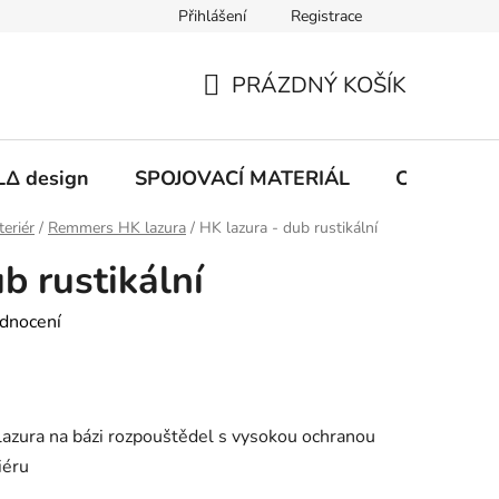
Přihlášení
Registrace
PRÁZDNÝ KOŠÍK
NÁKUPNÍ
KOŠÍK
Δ design
SPOJOVACÍ MATERIÁL
CHEMIE
teriér
/
Remmers HK lazura
/
HK lazura - dub rustikální
b rustikální
dnocení
lazura na bázi rozpouštědel s vysokou ochranou
iéru