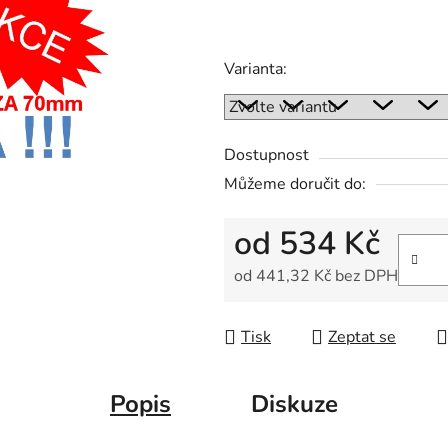
5
hvězdiček.
Varianta:
Dostupnost
Můžeme doručit do:
od
534 Kč
od
441,32 Kč
bez DPH
Měrná cena:
Tisk
Zeptat se
Popis
Diskuze