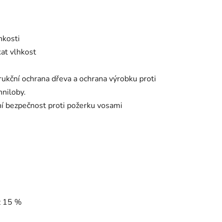
hkosti
kat vlhkost
ukční ochrana dřeva a ochrana výrobku proti
hniloby.
lní bezpečnost proti požerku vosami
ž 15 %