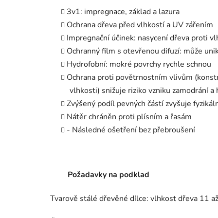
3v1: impregnace, základ a lazura
Ochrana dřeva před vlhkostí a UV zářením
Impregnační účinek: nasycení dřeva proti vl
Ochranný film s otevřenou difuzí: může uni
Hydrofobní: mokré povrchy rychle schnou
Ochrana proti povětrnostním vlivům (konstr
vlhkosti) snižuje riziko vzniku zamodrání a 
Zvýšený podíl pevných částí zvyšuje fyziká
Nátěr chráněn proti plísním a řasám
- Následné ošetření bez přebroušení
Požadavky na podklad
Tvarově stálé dřevěné dílce: vlhkost dřeva 11 a