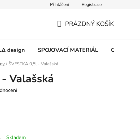
Přihlášení
Registrace
PRÁZDNÝ KOŠÍK
NÁKUPNÍ
KOŠÍK
Δ design
SPOJOVACÍ MATERIÁL
CHEMIE
iny
/
ŠVESTKA 0,5l - Valašská
- Valašská
dnocení
Skladem