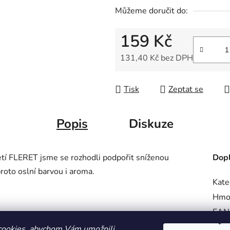
5
Můžeme doručit do:
hvězdiček.
159 Kč
131,40 Kč bez DPH
Měrná cena:
Tisk
Zeptat se
Popis
Diskuze
etí FLERET jsme se rozhodli podpořit sníženou
Dopl
roto oslní barvou i aroma.
Kate
Hmo
EAN
cookies, abychom Vám umožnili