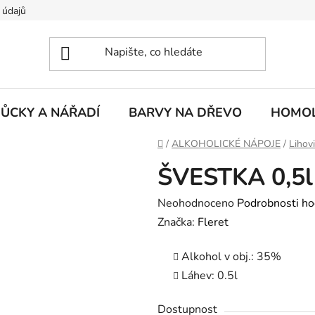
 údajů
ŮCKY A NÁŘADÍ
BARVY NA DŘEVO
HOMOL
Domů
/
ALKOHOLICKÉ NÁPOJE
/
Lihov
ŠVESTKA 0,5l 
Průměrné
Neohodnoceno
Podrobnosti ho
hodnocení
Značka:
Fleret
produktu
Alkohol v obj.:
35%
je
Láhev:
0.5l
0,0
z
Dostupnost