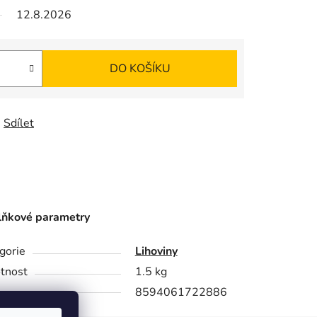
12.8.2026
DO KOŠÍKU
Sdílet
ňkové parametry
gorie
Lihoviny
tnost
1.5 kg
8594061722886