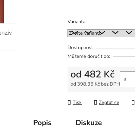
0,0
z
5
Varianta:
hvězdiček.
Dostupnost
Můžeme doručit do:
od
482 Kč
od
398,35 Kč
bez DPH
Měrná cena:
Tisk
Zeptat se
Popis
Diskuze