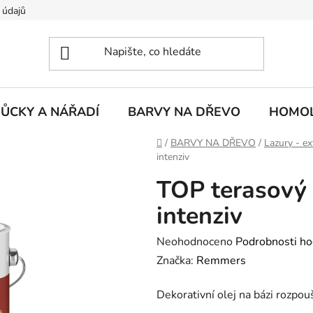
 údajů
ŮCKY A NÁŘADÍ
BARVY NA DŘEVO
HOMOL
Domů
/
BARVY NA DŘEVO
/
Lazury - ex
intenziv
TOP terasový o
intenziv
Průměrné
Neohodnoceno
Podrobnosti ho
hodnocení
Značka:
Remmers
produktu
Dekorativní olej na bázi rozpou
je