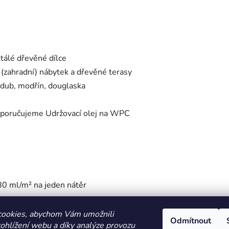
tálé dřevěné dílce
 (zahradní) nábytek a dřevěné terasy
, dub, modřín, douglaska
poručujeme Udržovací olej na WPC
 80 ml/m² na jeden nátěr
cookies, abychom Vám umožnili
Odmítnout
ohlížení webu a díky analýze provozu