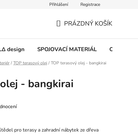
Přihlášení
Registrace
PRÁZDNÝ KOŠÍK
NÁKUPNÍ
KOŠÍK
Δ design
SPOJOVACÍ MATERIÁL
CHEMIE
teriér
/
TOP terasový olej
/
TOP terasový olej - bangkirai
lej - bangkirai
dnocení
štědel pro terasy a zahradní nábytek ze dřeva