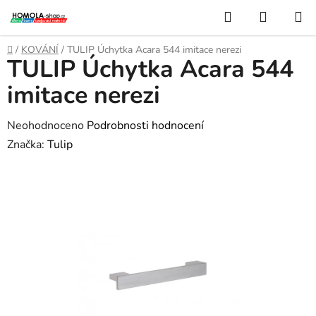
Přejít
Hledat
NÁKUP
na
KOŠÍK
obsah
Domů
/
KOVÁNÍ
/
TULIP Úchytka Acara 544 imitace nerezi
TULIP Úchytka Acara 544
imitace nerezi
Průměrné
Neohodnoceno
Podrobnosti hodnocení
hodnocení
Značka:
Tulip
produktu
je
0,0
z
5
hvězdiček.