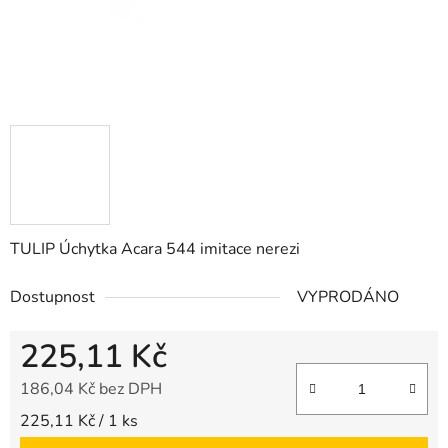
TULIP Úchytka Acara 544 imitace nerezi
Dostupnost
VYPRODÁNO
225,11 Kč
186,04 Kč bez DPH
Měrná cena:
225,11 Kč / 1 ks