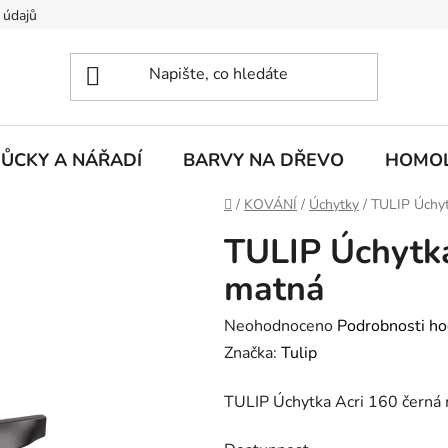
 údajů
ŮCKY A NÁŘADÍ
BARVY NA DŘEVO
HOMOL
Domů
/
KOVÁNÍ
/
Úchytky
/
TULIP Úchyt
TULIP Úchytka
matná
Průměrné
Neohodnoceno
Podrobnosti ho
hodnocení
Značka:
Tulip
produktu
TULIP Úchytka Acri 160 černá
je
0,0