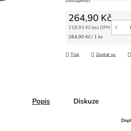
Dostupnost
z
5
264,90 Kč
hvězdiček.
218,93 Kč bez DPH
Měrná cena:
264,90 Kč / 1 ks
Tisk
Zeptat se
Popis
Diskuze
Dopl