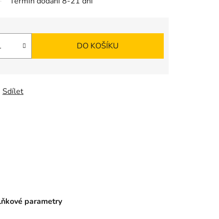
Termín dodání 8-21 dní
DO KOŠÍKU
Sdílet
ňkové parametry