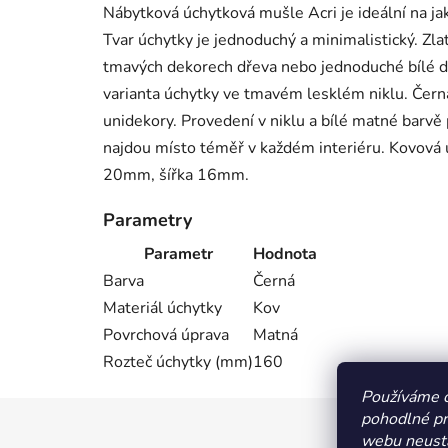
Nábytková úchytková mušle Acri je ideální na j
Tvar úchytky je jednoduchý a minimalistický. Zl
tmavých dekorech dřeva nebo jednoduché bílé de
varianta úchytky ve tmavém lesklém niklu. Černá
unidekory. Provedení v niklu a bílé matné barvě
najdou místo téměř v každém interiéru. Kovov
20mm, šířka 16mm.
Parametry
Parametr
Hodnota
Barva
Černá
Materiál úchytky
Kov
Povrchová úprava
Matná
Rozteč úchytky (mm)
160
Používáme 
pohodlné pr
Z
webu neustá