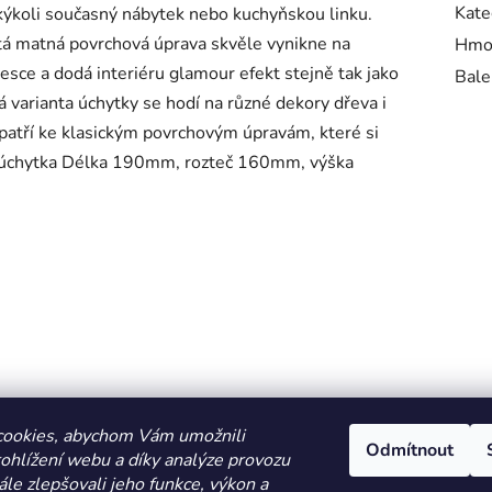
Kate
akýkoli současný nábytek nebo kuchyňskou linku.
atá matná povrchová úprava skvěle vynikne na
Hmo
sce a dodá interiéru glamour efekt stejně tak jako
Bale
 varianta úchytky se hodí na různé dekory dřeva i
 patří ke klasickým povrchovým úpravám, které si
á úchytka Délka 190mm, rozteč 160mm, výška
cookies, abychom Vám umožnili
Odmítnout
ohlížení webu a díky analýze provozu
le zlepšovali jeho funkce, výkon a