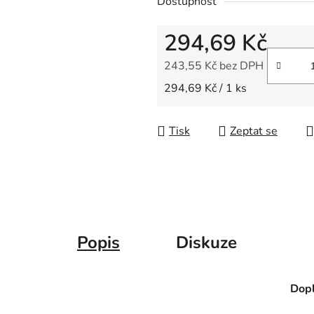
Dostupnost
z
5
294,69 Kč
hvězdiček.
243,55 Kč bez DPH
Měrná cena:
294,69 Kč / 1 ks
Tisk
Zeptat se
Popis
Diskuze
Dopl