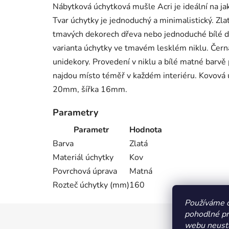
Nábytková úchytková mušle Acri je ideální na j
Tvar úchytky je jednoduchý a minimalistický. Zl
tmavých dekorech dřeva nebo jednoduché bílé de
varianta úchytky ve tmavém lesklém niklu. Černá
unidekory. Provedení v niklu a bílé matné barvě
najdou místo téměř v každém interiéru. Kovov
20mm, šířka 16mm.
Parametry
Parametr
Hodnota
Barva
Zlatá
Materiál úchytky
Kov
Povrchová úprava
Matná
Rozteč úchytky (mm)
160
Používáme 
pohodlné pr
Z
webu neustá