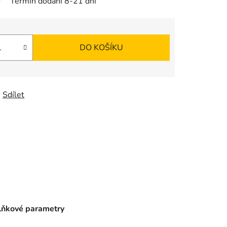
Termín dodání 8-21 dní
DO KOŠÍKU
Sdílet
ňkové parametry