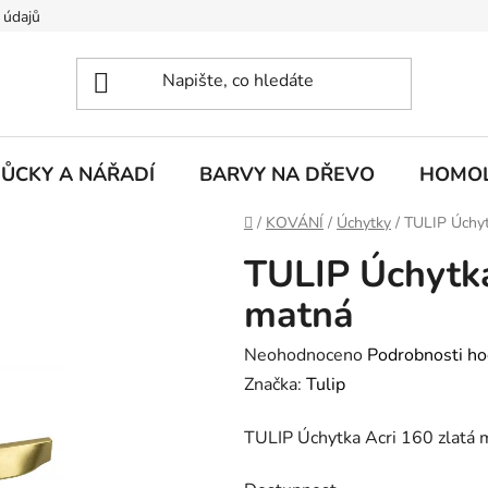
 údajů
ŮCKY A NÁŘADÍ
BARVY NA DŘEVO
HOMOL
Domů
/
KOVÁNÍ
/
Úchytky
/
TULIP Úchyt
TULIP Úchytka
matná
Průměrné
Neohodnoceno
Podrobnosti ho
hodnocení
Značka:
Tulip
produktu
TULIP Úchytka Acri 160 zlatá 
je
0,0