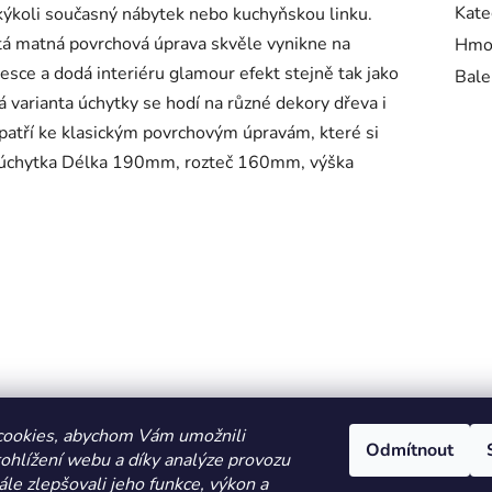
Kate
akýkoli současný nábytek nebo kuchyňskou linku.
atá matná povrchová úprava skvěle vynikne na
Hmo
sce a dodá interiéru glamour efekt stejně tak jako
Bale
 varianta úchytky se hodí na různé dekory dřeva i
 patří ke klasickým povrchovým úpravám, které si
á úchytka Délka 190mm, rozteč 160mm, výška
cookies, abychom Vám umožnili
Odmítnout
ohlížení webu a díky analýze provozu
le zlepšovali jeho funkce, výkon a