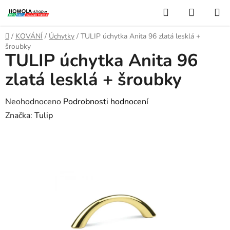
Přejít
Hledat
NÁKUP
na
KOŠÍK
obsah
Domů
/
KOVÁNÍ
/
Úchytky
/
TULIP úchytka Anita 96 zlatá lesklá +
šroubky
TULIP úchytka Anita 96
zlatá lesklá + šroubky
Průměrné
Neohodnoceno
Podrobnosti hodnocení
hodnocení
Značka:
Tulip
produktu
je
0,0
z
5
hvězdiček.