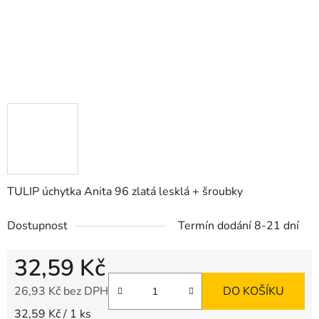
TULIP úchytka Anita 96 zlatá lesklá + šroubky
Dostupnost
Termín dodání 8-21 dní
32,59 Kč
26,93 Kč bez DPH
DO KOŠÍKU
Měrná cena:
32,59 Kč / 1 ks