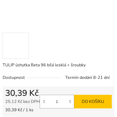
TULIP úchytka Beta 96 bílá lesklá + šroubky
Dostupnost
Termín dodání 8-21 dní
30,39 Kč
25,12 Kč bez DPH
DO KOŠÍKU
Měrná cena:
30,39 Kč / 1 ks