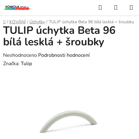
Přejít
Hledat
NÁKUP
na
KOŠÍK
obsah
Domů
/
KOVÁNÍ
/
Úchytky
/
TULIP úchytka Beta 96 bílá lesklá + šroubky
TULIP úchytka Beta 96
bílá lesklá + šroubky
Průměrné
Neohodnoceno
Podrobnosti hodnocení
hodnocení
Značka:
Tulip
produktu
je
0,0
z
5
hvězdiček.