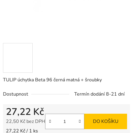
TULIP úchytka Beta 96 černá matná + šroubky
Dostupnost
Termín dodání 8-21 dní
27,22 Kč
22,50 Kč bez DPH
DO KOŠÍKU
Měrná cena:
27,22 Kč / 1 ks