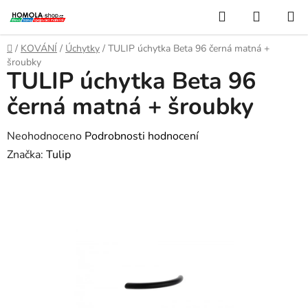
Přejít
Hledat
NÁKUP
na
KOŠÍK
obsah
Domů
/
KOVÁNÍ
/
Úchytky
/
TULIP úchytka Beta 96 černá matná +
šroubky
TULIP úchytka Beta 96
černá matná + šroubky
Průměrné
Neohodnoceno
Podrobnosti hodnocení
hodnocení
Značka:
Tulip
produktu
je
0,0
z
5
hvězdiček.