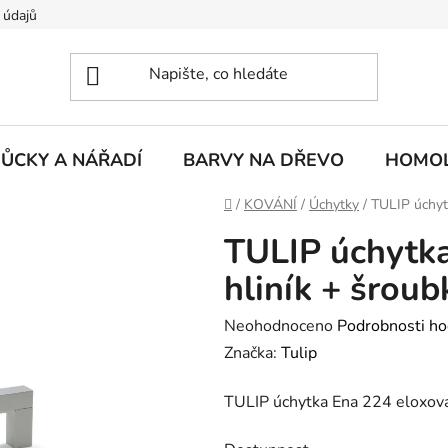
 údajů
ŮCKY A NÁŘADÍ
BARVY NA DŘEVO
HOMOL
Domů
/
KOVÁNÍ
/
Úchytky
/
TULIP úchyt
TULIP úchytk
hliník + šroub
Průměrné
Neohodnoceno
Podrobnosti ho
hodnocení
Značka:
Tulip
produktu
TULIP úchytka Ena 224 eloxova
je
0,0