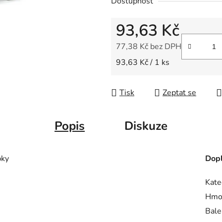
Dostupnost
z
5
93,63 Kč
hvězdiček.
77,38 Kč bez DPH
Měrná cena:
93,63 Kč / 1 ks
Tisk
Zeptat se
Popis
Diskuze
bky
Dopl
Kate
Hmo
Bale