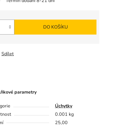
Termín dodání 8-21 dní
DO KOŠÍKU
Sdílet
ňkové parametry
gorie
Úchytky
tnost
0.001 kg
ní
25,00