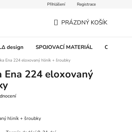
Přihlášení
Registrace
PRÁZDNÝ KOŠÍK
NÁKUPNÍ
KOŠÍK
Δ design
SPOJOVACÍ MATERIÁL
CHEMIE
ka Ena 224 eloxovaný hliník + šroubky
a Ena 224 eloxovaný
ky
dnocení
ný hliník + šroubky