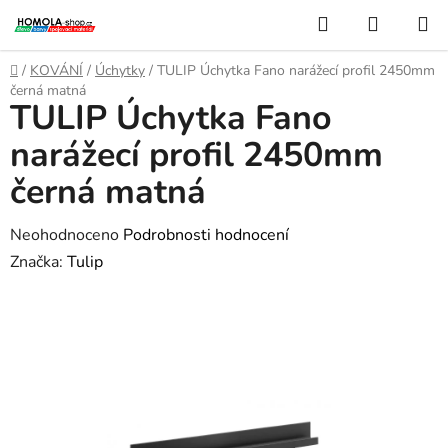
Přejít
Hledat
NÁKUP
na
KOŠÍK
obsah
Domů
/
KOVÁNÍ
/
Úchytky
/
TULIP Úchytka Fano narážecí profil 2450mm
černá matná
TULIP Úchytka Fano
narážecí profil 2450mm
černá matná
Průměrné
Neohodnoceno
Podrobnosti hodnocení
hodnocení
Značka:
Tulip
produktu
je
0,0
z
5
hvězdiček.