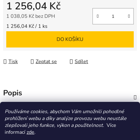
1 256,04 Kč
1 038,05 Kč bez DPH
Měrná cena:
1 256,04 Kč / 1 ks
DO KOŠÍKU
Tisk
Zeptat se
Sdílet
Popis
Diskuze
Používáme cookies, abychom Vám umožnili pohodlné
prohlížení webu a díky analýze provozu webu neustále
zlepšovali jeho funkce, výkon a použitelnost.
Více
Z
informací
zde
.
á
HOMOLA-shop.cz
ZDE NAJDETE VÝDEJNÍ MÍSTO