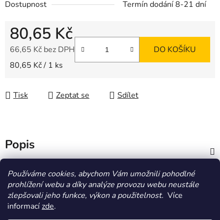
Dostupnost
Termín dodání 8-21 dní
80,65 Kč
66,65 Kč bez DPH
DO KOŠÍKU
Měrná cena:
80,65 Kč / 1 ks
Tisk
Zeptat se
Sdílet
Popis
Diskuze
Používáme cookies, abychom Vám umožnili pohodlné
prohlížení webu a díky analýze provozu webu neustále
zlepšovali jeho funkce, výkon a použitelnost.
Více
Z
informací
zde
.
á
HOMOLA-shop.cz
ZDE NAJDETE VÝDEJNÍ MÍSTO